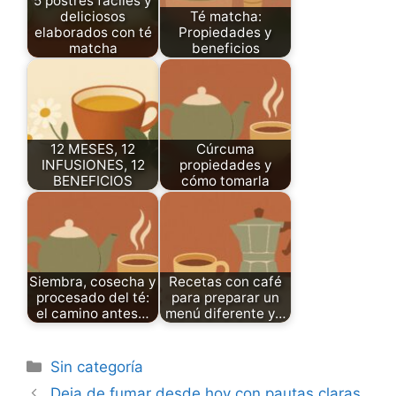
5 postres fáciles y
deliciosos
Té matcha:
elaborados con té
Propiedades y
matcha
beneficios
12 MESES, 12
Cúrcuma
INFUSIONES, 12
propiedades y
BENEFICIOS
cómo tomarla
Siembra, cosecha y
Recetas con café
procesado del té:
para preparar un
el camino antes…
menú diferente y…
Categories
Sin categoría
Deja de fumar desde hoy con pautas claras,