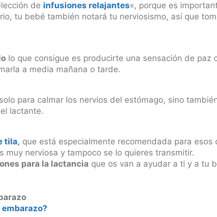
elección de
infusiones relajantes
«, porque es importan
ario, tu bebé también notará tu nerviosismo, así que tom
lo
lo que consigue es producirte una sensación de paz c
tomarla a media mañana o tarde.
solo para calmar los nervios del estómago, sino también
el lactante.
 tila
,
que está especialmente recomendada para esos dí
s muy nerviosa y tampoco se lo quieres transmitir.
ones para la lactancia
que os van a ayudar a ti y a tu 
barazo
el embarazo?