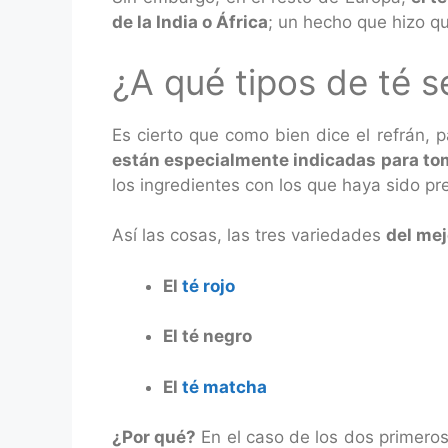
de la India o África
; un hecho que hizo qu
¿A qué tipos de té s
Es cierto que como bien dice el refrán, 
están especialmente indicadas para to
los ingredientes con los que haya sido pr
Así las cosas, las tres variedades
del mej
El
té rojo
El té negro
El
té matcha
¿Por qué?
En el caso de los dos primeros