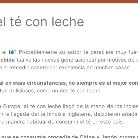
l té con leche
e el
té
? Probablemente su sabor te pareciera muy fue
bebida
(salvo las nuevas generaciones) por motivos de sa
do el remedio casero por excelencia en muchas casas.
l en esas circunstancias, no siempre es el mejor co
tan deliciosos, como un rico té con leche.
 Europa, el té con leche llegó de la mano de los ingles
a llegada del té hindú a Inglaterra, decidieron añadir 
a manera habitual de consumir el té en este país.
é que se consumía procedía de China y Japón, cuyo