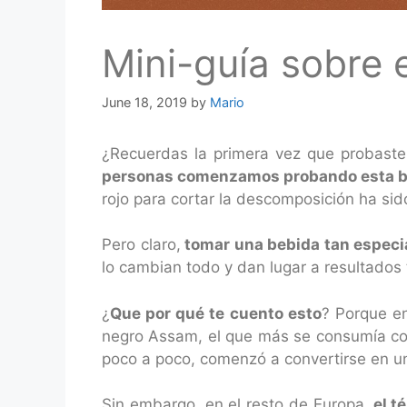
Mini-guía sobre e
June 18, 2019
by
Mario
¿Recuerdas la primera vez que probast
personas comenzamos probando esta 
rojo para cortar la descomposición ha si
Pero claro,
tomar una bebida tan especia
lo cambian todo y dan lugar a resultados 
¿
Que por qué te cuento esto
? Porque en
negro Assam, el que más se consumía con l
poco a poco, comenzó a convertirse en un
Sin embargo, en el resto de Europa,
el t