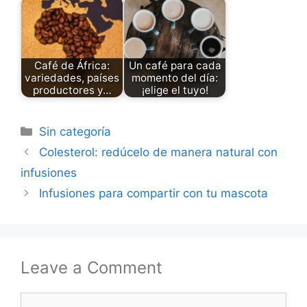
Café de África:
Un café para cada
variedades, países
momento del día:
productores y…
¡elige el tuyo!
Categories
Sin categoría
Colesterol: redúcelo de manera natural con
infusiones
Infusiones para compartir con tu mascota
Leave a Comment
Comment