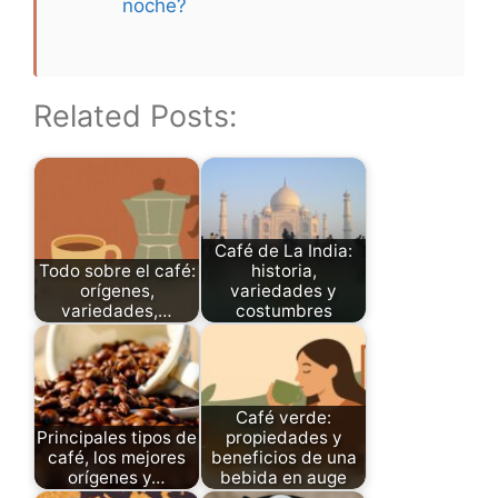
noche?
Related Posts:
Café de La India:
Todo sobre el café:
historia,
orígenes,
variedades y
variedades,…
costumbres
Café verde:
Principales tipos de
propiedades y
café, los mejores
beneficios de una
orígenes y…
bebida en auge