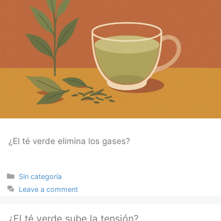
¿El té verde elimina los gases?
Categories
Sin categoría
Leave a comment
¿El té verde sube la tensión?