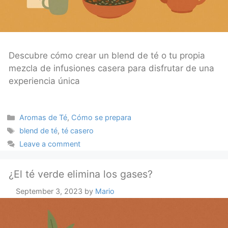
Descubre cómo crear un blend de té o tu propia
mezcla de infusiones casera para disfrutar de una
experiencia única
Categories
Aromas de Té
,
Cómo se prepara
Tags
blend de té
,
té casero
Leave a comment
¿El té verde elimina los gases?
September 3, 2023
by
Mario