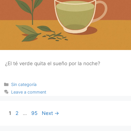
¿El té verde quita el sueño por la noche?
Categories
Sin categoría
Leave a comment
Page
Page
Page
1
2
…
95
Next
→