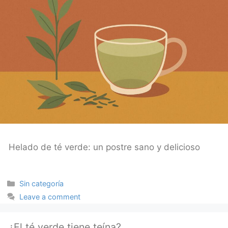
Helado de té verde: un postre sano y delicioso
Categories
Sin categoría
Leave a comment
¿El té verde tiene teína?