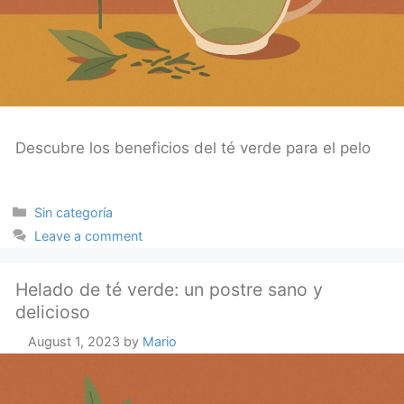
Descubre los beneficios del té verde para el pelo
Categories
Sin categoría
Leave a comment
Helado de té verde: un postre sano y
delicioso
August 1, 2023
by
Mario