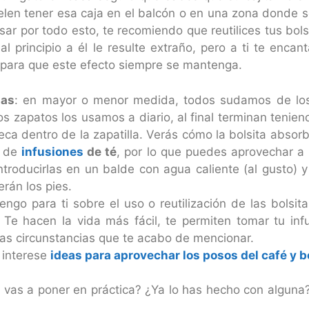
en tener esa caja en el balcón o en una zona donde se
ar por todo esto, te recomiendo que reutilices tus bols
l principio a él le resulte extraño, pero a ti te enc
para que este efecto siempre se mantenga.
las
: en mayor o menor medida, todos sudamos de los 
apatos los usamos a diario, al final terminan teniendo
ca dentro de la zapatilla. Verás cómo la bolsita absorbe
s de
infusiones
de té
, por lo que puedes aprovechar a r
introducirlas en un balde con agua caliente (al gusto) 
rán los pies.
ngo para ti sobre el uso o reutilización de las bolsi
 Te hacen la vida más fácil, te permiten tomar tu inf
las circunstancias que te acabo de mencionar.
 interese
ideas para aprovechar los posos del café y bo
vas a poner en práctica? ¿Ya lo has hecho con alguna?