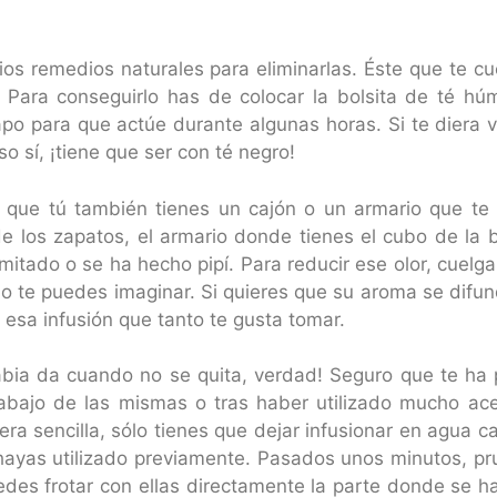
os remedios naturales para eliminarlas. Éste que te cu
. Para conseguirlo has de colocar la bolsita de té h
po para que actúe durante algunas horas. Si te diera ve
 sí, ¡tiene que ser con té negro!
 que tú también tienes un cajón o un armario que te d
e los zapatos, el armario donde tienes el cubo de la b
itado o se ha hecho pipí. Para reducir ese olor, cuelga
 te puedes imaginar. Si quieres que su aroma se difun
 esa infusión que tanto te gusta tomar.
rabia da cuando no se quita, verdad! Seguro que te ha 
 abajo de las mismas o tras haber utilizado mucho acei
a sencilla, sólo tienes que dejar infusionar en agua cal
 hayas utilizado previamente. Pasados unos minutos, pr
 puedes frotar con ellas directamente la parte donde se 