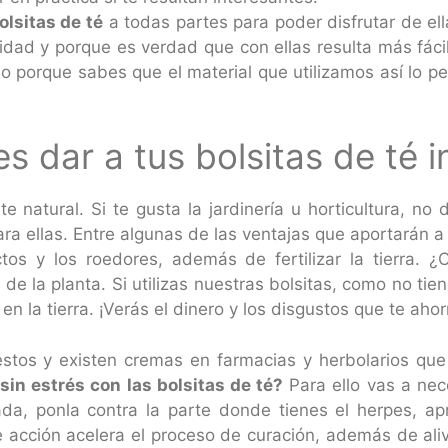
olsitas de té
a todas partes para poder disfrutar de el
dad y porque es verdad que con ellas resulta más fáci
o porque sabes que el material que utilizamos así lo pe
s dar a tus bolsitas de té 
e natural. Si te gusta la jardinería u horticultura, no
ra ellas. Entre algunas de las ventajas que aportarán 
tos y los roedores, además de fertilizar la tierra. ¿
a de la planta. Si utilizas nuestras bolsitas, como no tie
n la tierra. ¡Verás el dinero y los disgustos que te ahor
estos y existen cremas en farmacias y herbolarios que
sin estrés con las bolsitas de té?
Para ello vas a nece
ada, ponla contra la parte donde tienes el herpes, ap
e acción acelera el proceso de curación, además de alivi