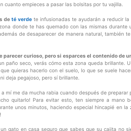
n cuanto empieces a pasar las bolsitas por tu vajilla.
as de
té verde
te infusionadas te ayudarán a reducir l
la zona donde te has quemado con las mismas durante un
, además de desaparecer de manera natural, también te 
de parecer curioso, pero si esparces el contenido de u
 un paño seco, verás cómo esta zona queda brillante. 
ue quieras hacerlo con el suelo, lo que se suele hacer 
 deja pegajoso, pero sí brillante.
ero a mí me da mucha rabia cuando después de preparar 
cho quitarlo! Para evitar esto, ten siempre a mano b
durante unos minutos, haciendo especial hincapié en l
!
es un gato en casa seguro que sabes que su cajita no 