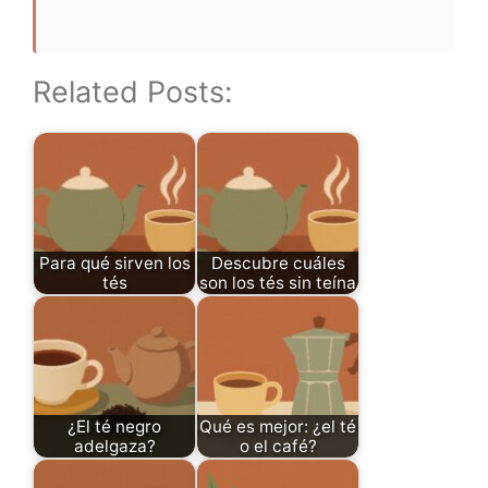
Related Posts:
Para qué sirven los
Descubre cuáles
tés
son los tés sin teína
¿El té negro
Qué es mejor: ¿el té
adelgaza?
o el café?