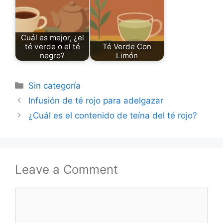
Cuál es mejor, ¿el
té verde o el té
Té Verde Con
negro?
Limón
Categories
Sin categoría
Infusión de té rojo para adelgazar
¿Cuál es el contenido de teína del té rojo?
Leave a Comment
Comment