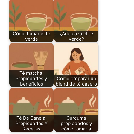
Cómo tomar el té
¿Adelgaza el té
verde
verde?
Té matcha:
Propiedades y
Cómo preparar un
beneficios
blend de té casero
Té De Canela,
Cúrcuma
Propiedades Y
propiedades y
Recetas
cómo tomarla