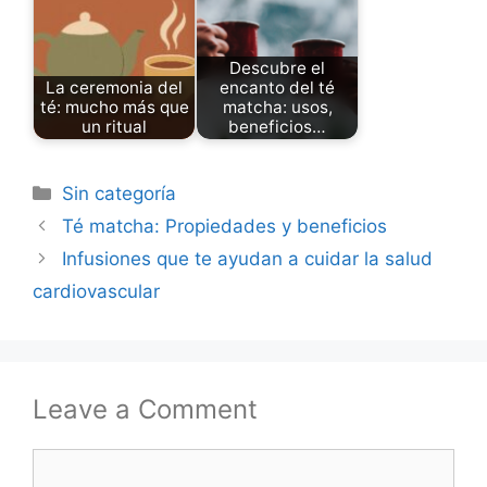
Descubre el
La ceremonia del
encanto del té
té: mucho más que
matcha: usos,
un ritual
beneficios…
Categories
Sin categoría
Té matcha: Propiedades y beneficios
Infusiones que te ayudan a cuidar la salud
cardiovascular
Leave a Comment
Comment