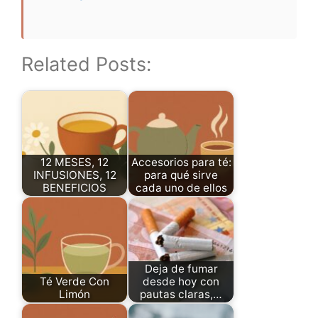
Related Posts:
12 MESES, 12
Accesorios para té:
INFUSIONES, 12
para qué sirve
BENEFICIOS
cada uno de ellos
Deja de fumar
Té Verde Con
desde hoy con
Limón
pautas claras,…