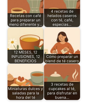
4 recetas de
Recetas con café
helados caseros
para preparar un
con té, café,
menú diferente y…
especias…
12 MESES, 12
INFUSIONES, 12
Cómo preparar un
BENEFICIOS
blend de té casero
3 recetas de
Miniaturas dulces y
cupcakes al té,
saladas para la
para disfrutar en
hora del té
buena…