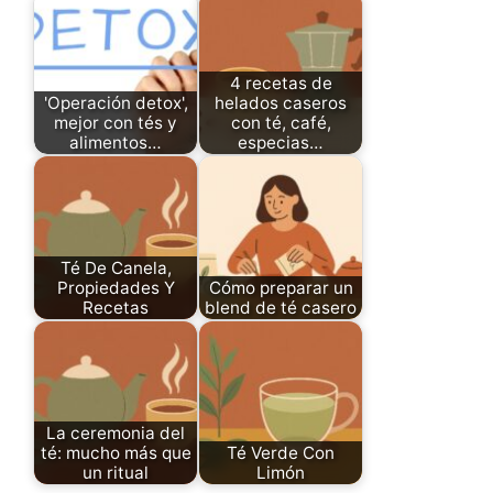
4 recetas de
'Operación detox',
helados caseros
mejor con tés y
con té, café,
alimentos…
especias…
Té De Canela,
Propiedades Y
Cómo preparar un
Recetas
blend de té casero
La ceremonia del
té: mucho más que
Té Verde Con
un ritual
Limón