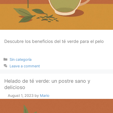
Descubre los beneficios del té verde para el pelo
Categories
Sin categoría
Leave a comment
Helado de té verde: un postre sano y
delicioso
August 1, 2023
by
Mario