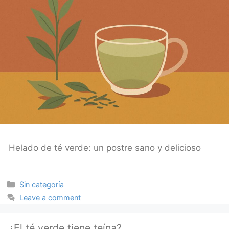
Helado de té verde: un postre sano y delicioso
Categories
Sin categoría
Leave a comment
¿El té verde tiene teína?