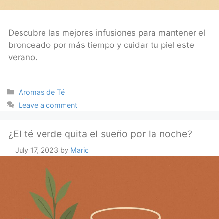
Descubre las mejores infusiones para mantener el
bronceado por más tiempo y cuidar tu piel este
verano.
Categories
Aromas de Té
Leave a comment
¿El té verde quita el sueño por la noche?
July 17, 2023
by
Mario