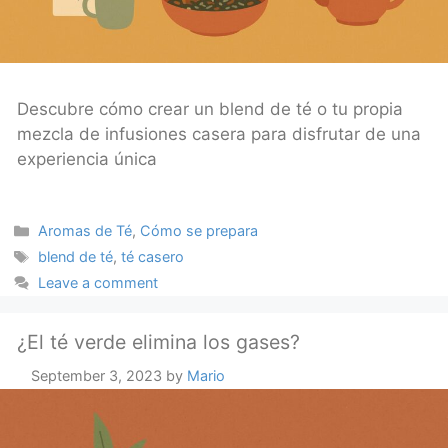
Descubre cómo crear un blend de té o tu propia
mezcla de infusiones casera para disfrutar de una
experiencia única
Categories
Aromas de Té
,
Cómo se prepara
Tags
blend de té
,
té casero
Leave a comment
¿El té verde elimina los gases?
September 3, 2023
by
Mario