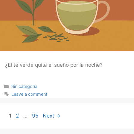
¿El té verde quita el sueño por la noche?
Categories
Sin categoría
Leave a comment
Page
Page
Page
1
2
…
95
Next
→