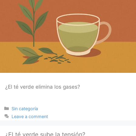
¿El té verde elimina los gases?
Categories
Sin categoría
Leave a comment
¿El té verde sube la tensión?