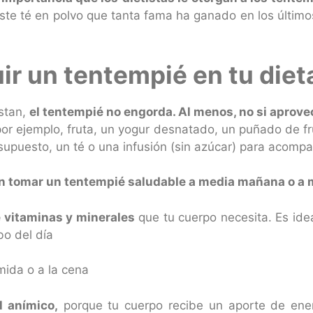
ste té en polvo que tanta fama ha ganado en los último
uir un tentempié en tu diet
stan,
el tentempié no engorda. Al menos, no si aprov
r ejemplo, fruta, un yogur desnatado, un puñado de fr
 supuesto, un té o una infusión (sin azúcar) para acomp
an tomar un tentempié saludable a media mañana o a 
e vitaminas y minerales
que tu cuerpo necesita. Es idea
bo del día
mida o a la cena
l anímico,
porque tu cuerpo recibe un aporte de ene