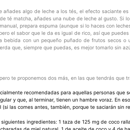
e añades algo de leche a los tés, el efecto saciante e
n de té matcha, añades una nube de leche al gusto.
Si l
r manual, prepara espuma (aunque si lo haces con leche
pero el sabor que le da es igual de rico, así que puede
ta bebida con un pequeño puñado de frutos secos o u
rda que, siempre que puedas, es mejor tomarlo sin azú
pero te proponemos dos más, en las que tendrás que tr
ialmente recomendadas para aquellas personas que se
ular y que, al terminar, tienen un hambre voraz. En eso
l (si las comes antes, también, porque te saciarán sin r
 siguientes ingredientes: 1 taza de 125 mg de coco ral
cucharadas de miel natural, 1 de aceite de coco y 4 de h