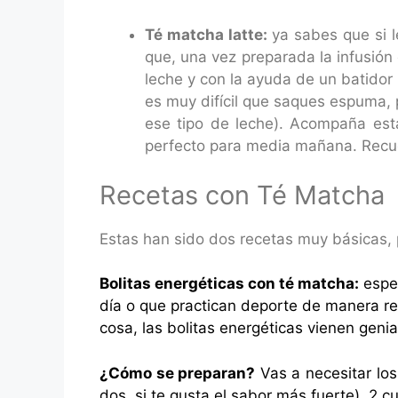
Té matcha latte:
ya sabes que si l
que, una vez preparada la infusió
leche y con la ayuda de un batido
es muy difícil que saques espuma, 
ese tipo de leche). Acompaña es
perfecto para media mañana. Recue
Recetas con Té Matcha
Estas han sido dos recetas muy básicas, 
Bolitas energéticas con té matcha:
espec
día o que practican deporte de manera reg
cosa, las bolitas energéticas vienen genia
¿Cómo se preparan?
Vas a necesitar los
dos, si te gusta el sabor más fuerte), 2 