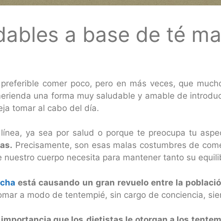
dables a base de té m
es preferible comer poco, pero en más veces, que much
 merienda una forma muy saludable y amable de introduci
ja tomar al cabo del día.
 línea, ya sea por salud o porque te preocupa tu aspec
as.
Precisamente, son esas malas costumbres de comer
ue nuestro cuerpo necesita para mantener tanto su equili
tcha
está causando un gran revuelo entre la població
tomar a modo de tentempié, sin cargo de conciencia, s
 importancia que los
dietistas le otorgan a los tente