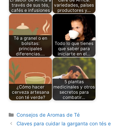
través de sus tés,
variedades, países
cafés e infusiones
productores y…
Té a granel o en
bolsitas:
Todo lo que tienes
principales
que saber para
diferencias.…
iniciarte en el…
5 plantas
¿Cómo hacer
medicinales y otros
cerveza artesana
secretos para
con té verde?
combatir…
Categories
Consejos de Aromas de Té
Claves para cuidar la garganta con tés e