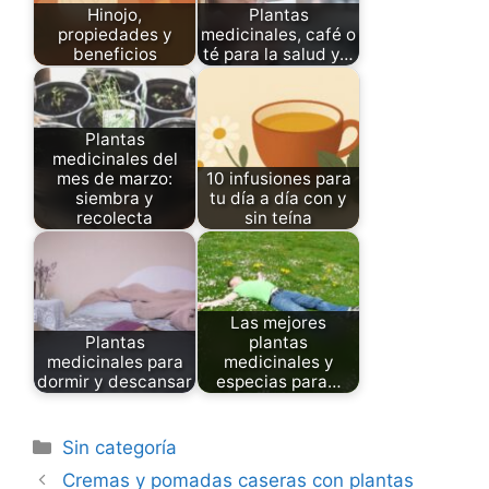
Hinojo,
Plantas
propiedades y
medicinales, café o
beneficios
té para la salud y…
Plantas
medicinales del
mes de marzo:
10 infusiones para
siembra y
tu día a día con y
recolecta
sin teína
Las mejores
Plantas
plantas
medicinales para
medicinales y
dormir y descansar
especias para…
Categories
Sin categoría
Cremas y pomadas caseras con plantas