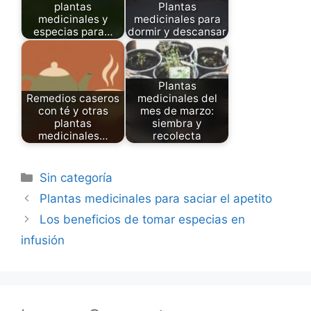
plantas
Plantas
medicinales y
medicinales para
especias para…
dormir y descansar
Plantas
Remedios caseros
medicinales del
con té y otras
mes de marzo:
plantas
siembra y
medicinales…
recolecta
Categories
Sin categoría
Plantas medicinales para saciar el apetito
Los beneficios de tomar especias en
infusión