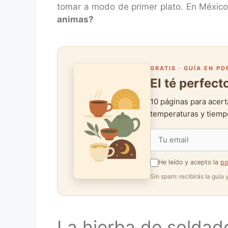
tomar a modo de primer plato. En México
animas?
GRATIS · GUÍA EN PD
El té perfec
10 páginas para acert
temperaturas y tiempo
He leído y acepto la
po
Sin spam: recibirás la guía
La hierba de soldado