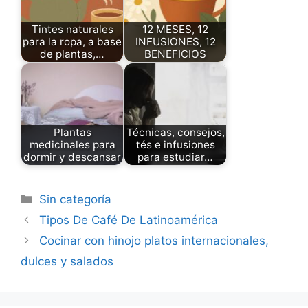
Tintes naturales
12 MESES, 12
para la ropa, a base
INFUSIONES, 12
de plantas,…
BENEFICIOS
Plantas
Técnicas, consejos,
medicinales para
tés e infusiones
dormir y descansar
para estudiar…
Categories
Sin categoría
Tipos De Café De Latinoamérica
Cocinar con hinojo platos internacionales,
dulces y salados