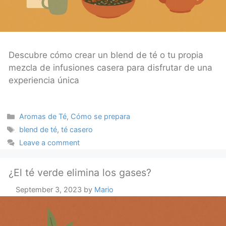
Descubre cómo crear un blend de té o tu propia
mezcla de infusiones casera para disfrutar de una
experiencia única
Categories
Aromas de Té
,
Cómo se prepara
Tags
blend de té
,
té casero
Leave a comment
¿El té verde elimina los gases?
September 3, 2023
by
Mario