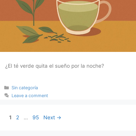
¿El té verde quita el sueño por la noche?
Categories
Sin categoría
Leave a comment
Page
Page
Page
1
2
…
95
Next
→