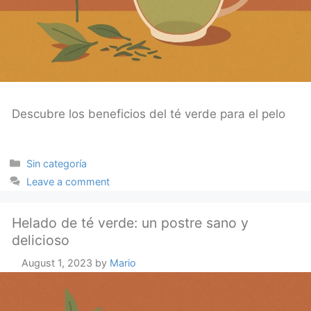
Descubre los beneficios del té verde para el pelo
Categories
Sin categoría
Leave a comment
Helado de té verde: un postre sano y
delicioso
August 1, 2023
by
Mario