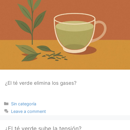
¿El té verde elimina los gases?
Categories
Sin categoría
Leave a comment
¿El té verde sube la tensión?