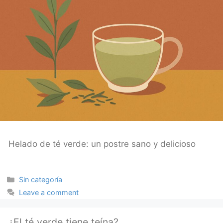
Helado de té verde: un postre sano y delicioso
Categories
Sin categoría
Leave a comment
¿El té verde tiene teína?