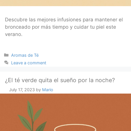
Descubre las mejores infusiones para mantener el
bronceado por más tiempo y cuidar tu piel este
verano.
Categories
Aromas de Té
Leave a comment
¿El té verde quita el sueño por la noche?
July 17, 2023
by
Mario