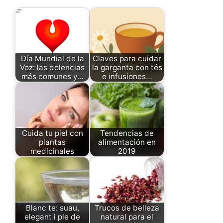
Día Mundial de la
Claves para cuidar
Voz: las dolencias
la garganta con tés
más comunes y…
e infusiones…
Cuida tu piel con
Tendencias de
plantas
alimentación en
medicinales
2019
Blanc te: suau,
Trucos de belleza
elegant i ple de
natural para el