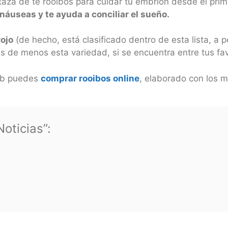
e taza de té rooibos para cuidar tu embrión desde el pr
náuseas y te ayuda a conciliar el sueño.
rojo
(de hecho, está clasificado dentro de esta lista, a 
ás de menos esta variedad, si se encuentra entre tus fav
eb puedes
comprar rooibos online
, elaborado con los m
oticias”: